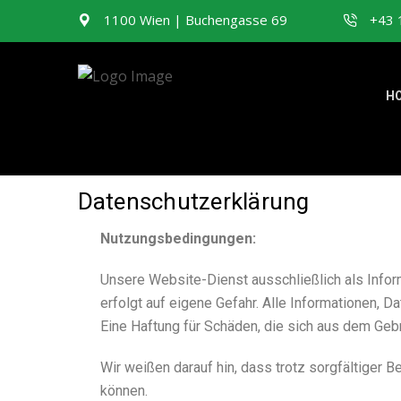
1100 Wien | Buchengasse 69
+43 
H
Datenschutzerklärung
Nutzungsbedingungen:
Unsere Website-Dienst ausschließlich als Infor
erfolgt auf eigene Gefahr. Alle Informationen, 
Eine Haftung für Schäden, die sich aus dem Ge
Wir weißen darauf hin, dass trotz sorgfältiger B
können.