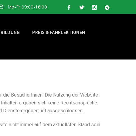
Mo-Fr 09:00-18:00
BILDUNG
PREIS & FAHRLEKTIONEN
ür die BesucherInnen. Die Nutzung der Website
n Inhalten ergeben sich keine Rechtsansprüche.
d Dienste ergeben, ist ausgeschlossen.
bsite nicht immer auf dem aktuellsten Stand sein