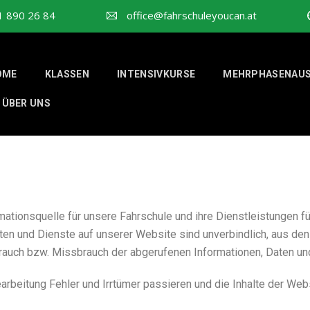
1 890 26 84
office@fahrschuleyoucan.at
OME
KLASSEN
INTENSIVKURSE
MEHRPHASENAUS
ÜBER UNS
mationsquelle für unsere Fahrschule und ihre Dienstleistungen f
Daten und Dienste auf unserer Website sind unverbindlich, aus de
brauch bzw. Missbrauch der abgerufenen Informationen, Daten un
earbeitung Fehler und Irrtümer passieren und die Inhalte der We